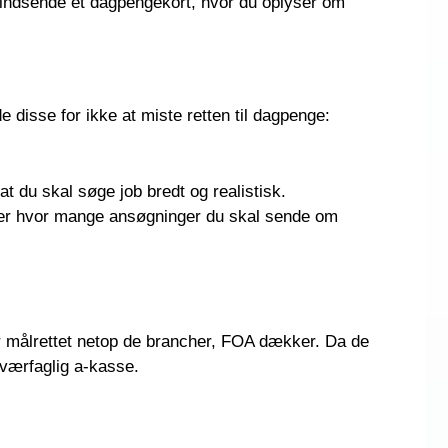
indsende et dagpengekort, hvor du oplyser om
 disse for ikke at miste retten til dagpenge:
t du skal søge job bredt og realistisk.
er hvor mange ansøgninger du skal sende om
er målrettet netop de brancher, FOA dækker. Da de
tværfaglig a-kasse.