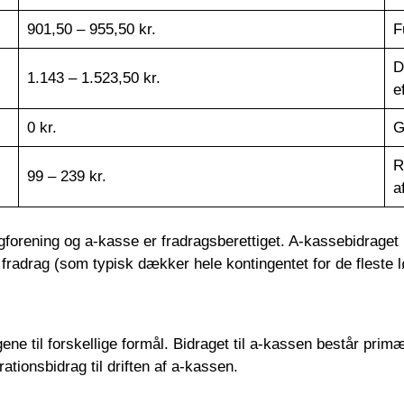
901,50 – 955,50 kr.
F
D
1.143 – 1.523,50 kr.
e
0 kr.
G
R
99 – 239 kr.
a
gforening og a-kasse er fradragsberettiget. A-kassebidraget 
 fradrag (som typisk dækker hele kontingentet for de fleste
ene til forskellige formål. Bidraget til a-kassen består primæ
tionsbidrag til driften af a-kassen.