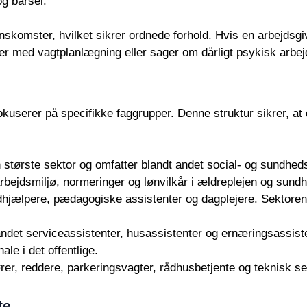
og barsel.
mster, hvilket sikrer ordnede forhold. Hvis en arbejdsgiver
r med vagtplanlægning eller sager om dårligt psykisk arbej
kuserer på specifikke faggrupper. Denne struktur sikrer, at 
 største sektor og omfatter blandt andet social- og sundhe
arbejdsmiljø, normeringer og lønvilkår i ældreplejen og sun
ælpere, pædagogiske assistenter og dagplejere. Sektoren a
det serviceassistenter, husassistenter og ernæringsassiste
le i det offentlige.
er, reddere, parkeringsvagter, rådhusbetjente og teknisk ser
te