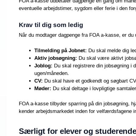
FOA a-kasse udbetaler dagpenge en gang om månede
eventuelle arbejdstimer, sygdom eller ferie i den f
Krav til dig som ledig
Når du modtager dagpenge fra FOA a-kasse, er du und
Tilmelding på Jobnet:
Du skal melde dig le
Aktiv jobsøgning:
Du skal være aktivt jobsøg
Joblog:
Du skal registrere din jobsøgning i 
ugen/måneden.
CV:
Du skal have et godkendt og søgbart CV 
Møder:
Du skal deltage i lovpligtige samtal
FOA a-kasse tilbyder sparring på din jobsøgning, h
kender arbejdsmarkedet inden for velfærdsfagene in
Særligt for elever og studerend