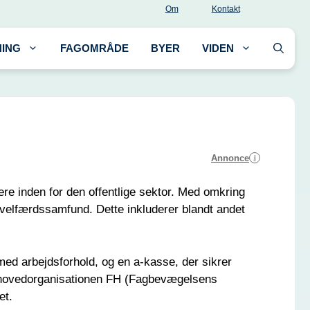
Om
Kontakt
ING
FAGOMRÅDE
BYER
VIDEN
Annonce
i
re inden for den offentlige sektor. Med omkring
velfærdssamfund. Dette inkluderer blandt andet
ed arbejdsforhold, og en a-kasse, der sikrer
af hovedorganisationen FH (Fagbevægelsens
et.