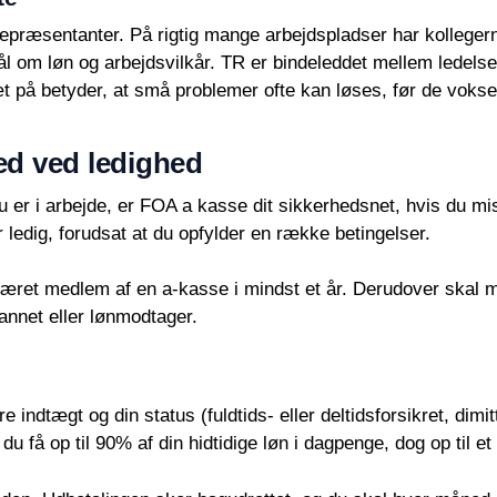
srepræsentanter. På rigtig mange arbejdspladser har kolleger
l om løn og arbejdsvilkår. TR er bindeleddet mellem ledels
 på betyder, at små problemer ofte kan løses, før de vokser
d ved ledighed
 er i arbejde, er FOA a kasse dit sikkerhedsnet, hvis du mi
r ledig, forudsat at du opfylder en række betingelser.
været medlem af en a-kasse i mindst et år. Derudover skal m
nnet eller lønmodtager.
e indtægt og din status (fuldtids- eller deltidsforsikret, di
 få op til 90% af din hidtidige løn i dagpenge, dog op til et f