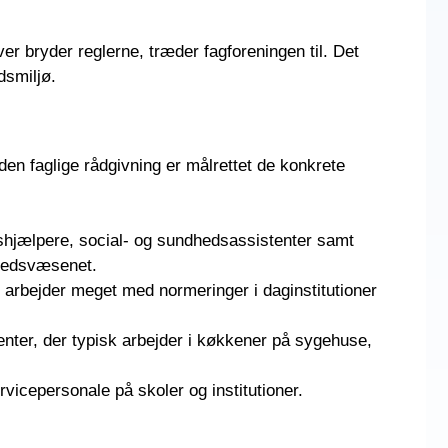
 bryder reglerne, træder fagforeningen til. Det
dsmiljø.
den faglige rådgivning er målrettet de konkrete
dshjælpere, social- og sundhedsassistenter samt
dhedsvæsenet.
rbejder meget med normeringer i daginstitutioner
nter, der typisk arbejder i køkkener på sygehuse,
vicepersonale på skoler og institutioner.