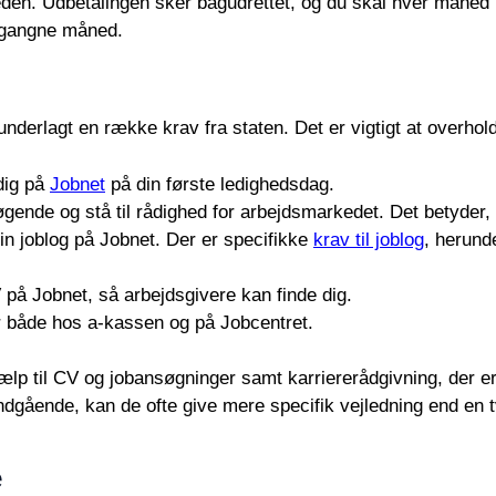
n. Udbetalingen sker bagudrettet, og du skal hver måned 
organgne måned.
erlagt en række krav fra staten. Det er vigtigt at overholde
dig på
Jobnet
på din første ledighedsdag.
ende og stå til rådighed for arbejdsmarkedet. Det betyder, a
din joblog på Jobnet. Der er specifikke
krav til joblog
, herund
på Jobnet, så arbejdsgivere kan finde dig.
er både hos a-kassen og på Jobcentret.
jælp til CV og jobansøgninger samt karriererådgivning, der 
dgående, kan de ofte give mere specifik vejledning end en 
e