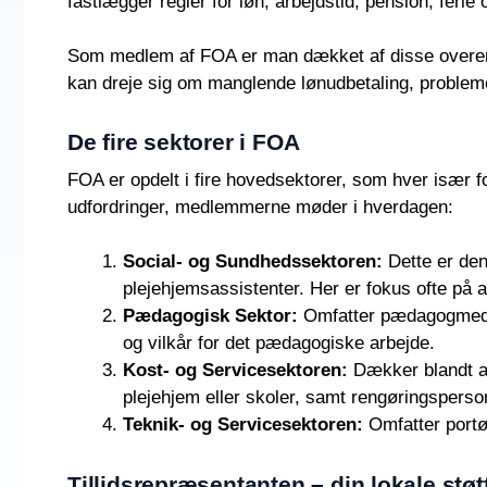
fastlægger regler for løn, arbejdstid, pension, ferie 
Som medlem af FOA er man dækket af disse overensko
kan dreje sig om manglende lønudbetaling, probleme
De fire sektorer i FOA
FOA er opdelt i fire hovedsektorer, som hver især fo
udfordringer, medlemmerne møder i hverdagen:
Social- og Sundhedssektoren:
Dette er den
plejehjemsassistenter. Her er fokus ofte på 
Pædagogisk Sektor:
Omfatter pædagogmedhj
og vilkår for det pædagogiske arbejde.
Kost- og Servicesektoren:
Dækker blandt an
plejehjem eller skoler, samt rengøringspersona
Teknik- og Servicesektoren:
Omfatter portør
Tillidsrepræsentanten – din lokale støt