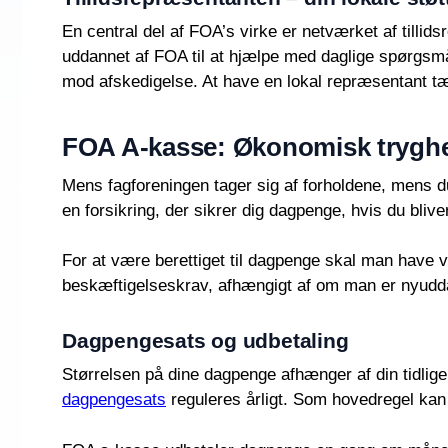
En central del af FOA’s virke er netværket af tillid
uddannet af FOA til at hjælpe med daglige spørgsmå
mod afskedigelse. At have en lokal repræsentant tæt
FOA A-kasse: Økonomisk tryghe
Mens fagforeningen tager sig af forholdene, mens du
en forsikring, der sikrer dig dagpenge, hvis du blive
For at være berettiget til dagpenge skal man have 
beskæftigelseskrav, afhængigt af om man er nyudda
Dagpengesats og udbetaling
Størrelsen på dine dagpenge afhænger af din tidliger
dagpengesats
reguleres årligt. Som hovedregel kan du