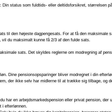
r: Din status som fuldtids- eller deltidsforsikret, størrelsen
 til den højeste dagpengesats. For at få den maksimale sat
t, vil du maksimalt kunne få 2/3 af den fulde sats.
 maksimale sats. Det skyldes reglerne om modregning af pens
øn. Dine pensionsopsparinger bliver modregnet i din efterløn
m, der ikke selv har midlerne til at trække sig tilbage, og 
du har en arbejdsmarkedspension eller privat pension, der u
 i efterlønnen.