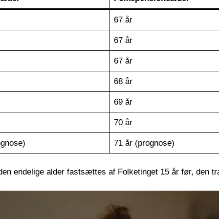
67 år
67 år
67 år
68 år
69 år
70 år
ognose)
71 år (prognose)
den endelige alder fastsættes af Folketinget 15 år før, den tr