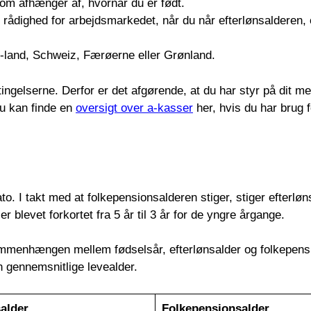
om afhænger af, hvornår du er født.
rådighed for arbejdsmarkedet, når du når efterlønsalderen, o
-land, Schweiz, Færøerne eller Grønland.
ingelserne. Derfor er det afgørende, at du har styr på dit me
Du kan finde en
oversigt over a-kasser
her, hvis du har brug f
ato. I takt med at folkepensionsalderen stiger, stiger efter
r blevet forkortet fra 5 år til 3 år for de yngre årgange.
ammenhængen mellem fødselsår, efterlønsalder og folkepens
 gennemsnitlige levealder.
salder
Folkepensionsalder