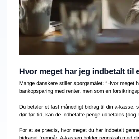
Hvor meget har jeg indbetalt til 
Mange danskere stiller spørgsmålet: “Hvor meget har 
bankopsparing med renter, men som en forsikringspr
Du betaler et fast månedligt bidrag til din a-kasse, 
dør før tid, kan de indbetalte penge udbetales (dog 
For at se præcis, hvor meget du har indbetalt genne
bidraget fremgår. A-kassen holder regnskab med din