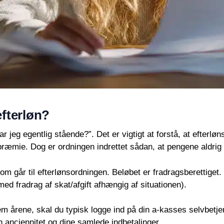
efterløn?
jeg egentlig stående?”. Det er vigtigt at forstå, at efterlø
æmie. Dog er ordningen indrettet sådan, at pengene aldrig e
som går til efterlønsordningen. Beløbet er fradragsberettiget.
med fradrag af skat/afgift afhængig af situationen).
m årene, skal du typisk logge ind på din a-kasses selvbetjen
 anciennitet og dine samlede indbetalinger.