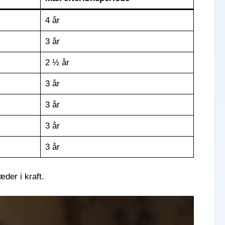
4 år
3 år
2 ½ år
3 år
3 år
3 år
3 år
æder i kraft.