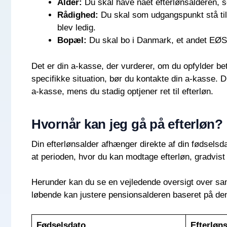
Alder:
Du skal have nået efterlønsalderen, s
Rådighed:
Du skal som udgangspunkt stå til 
blev ledig.
Bopæl:
Du skal bo i Danmark, et andet EØS
Det er din a-kasse, der vurderer, om du opfylder bet
specifikke situation, bør du kontakte din a-kasse. 
a-kasse, mens du stadig optjener ret til efterløn.
Hvornår kan jeg gå på efterløn?
Din efterlønsalder afhænger direkte af din fødselsd
at perioden, hvor du kan modtage efterløn, gradvist e
Herunder kan du se en vejledende oversigt over s
løbende kan justere pensionsalderen baseret på den
Fødselsdato
Efterløn