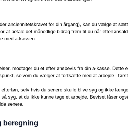
fylder anciennitetskravet for din årgang), kan du vælge at sæ
for at betale det månedlige bidrag frem til du når efterlønsal
ale med a-kassen.
gelser, modtager du et efterlønsbevis fra din a-kasse. Dette 
idspunkt, selvom du vælger at fortsætte med at arbejde i før
il efterløn, selv hvis du senere skulle blive syg og ikke læn
lev så syg, at du ikke kunne tage et arbejde. Beviset låser og
lde senere.
og beregning