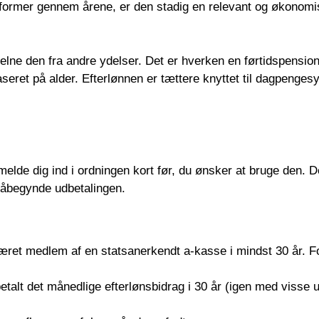
eformer gennem årene, er den stadig en relevant og økonomi
t skelne den fra andre ydelser. Det er hverken en førtidspensi
aseret på alder. Efterlønnen er tættere knyttet til dagpenge
melde dig ind i ordningen kort før, du ønsker at bruge den.
 påbegynde udbetalingen.
ret medlem af en statsanerkendt a-kasse i mindst 30 år. Fo
talt det månedlige efterlønsbidrag i 30 år (igen med visse