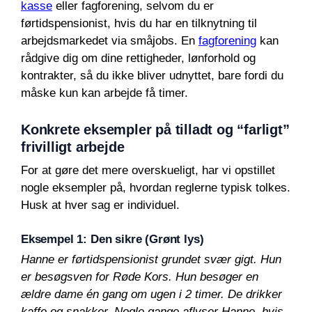
kasse
eller fagforening, selvom du er
førtidspensionist, hvis du har en tilknytning til
arbejdsmarkedet via småjobs. En
fagforening
kan
rådgive dig om dine rettigheder, lønforhold og
kontrakter, så du ikke bliver udnyttet, bare fordi du
måske kun kan arbejde få timer.
Konkrete eksempler på tilladt og “farligt”
frivilligt arbejde
For at gøre det mere overskueligt, har vi opstillet
nogle eksempler på, hvordan reglerne typisk tolkes.
Husk at hver sag er individuel.
Eksempel 1: Den sikre (Grønt lys)
Hanne er førtidspensionist grundet svær gigt. Hun
er besøgsven for Røde Kors. Hun besøger en
ældre dame én gang om ugen i 2 timer. De drikker
kaffe og snakker. Nogle gange aflyser Hanne, hvis