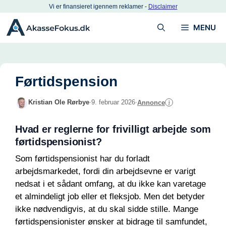
Hop
Vi er finansieret igennem reklamer -
Disclaimer
til
MENU
indhold
Førtidspension
Kristian Ole Rørbye
·
9. februar 2026
·
Annonce
i
Hvad er reglerne for frivilligt arbejde som
førtidspensionist?
Som førtidspensionist har du forladt
arbejdsmarkedet, fordi din arbejdsevne er varigt
nedsat i et sådant omfang, at du ikke kan varetage
et almindeligt job eller et fleksjob. Men det betyder
ikke nødvendigvis, at du skal sidde stille. Mange
førtidspensionister ønsker at bidrage til samfundet,