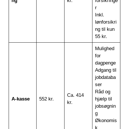
ng
kr.
forsikringe
r
Inkl.
lønforsikri
ng til kun
55 kr.
Mulighed
for
dagpenge
Adgang til
jobdataba
ser
Råd og
Ca. 414
A-kasse
552 kr.
hjælp til
kr.
jobsøgnin
g
Økonomis
k