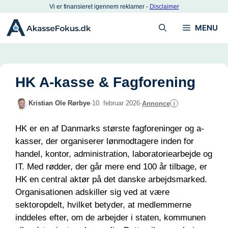
Hop
Vi er finansieret igennem reklamer -
Disclaimer
til
MENU
indhold
HK A-kasse & Fagforening
Kristian Ole Rørbye
·
10. februar 2026
·
Annonce
i
HK er en af Danmarks største fagforeninger og a-
kasser, der organiserer lønmodtagere inden for
handel, kontor, administration, laboratoriearbejde og
IT. Med rødder, der går mere end 100 år tilbage, er
HK en central aktør på det danske arbejdsmarked.
Organisationen adskiller sig ved at være
sektoropdelt, hvilket betyder, at medlemmerne
inddeles efter, om de arbejder i staten, kommunen