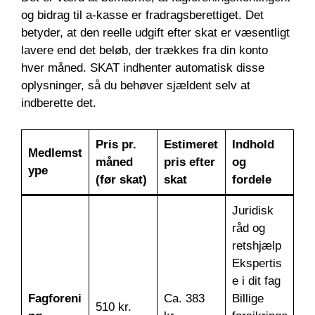
og bidrag til a-kasse er fradragsberettiget. Det
betyder, at den reelle udgift efter skat er væsentligt
lavere end det beløb, der trækkes fra din konto
hver måned. SKAT indhenter automatisk disse
oplysninger, så du behøver sjældent selv at
indberette det.
Pris pr.
Estimeret
Indhold
Medlemst
måned
pris efter
og
ype
(før skat)
skat
fordele
Juridisk
råd og
retshjælp
Ekspertis
e i dit fag
Fagforeni
Ca. 383
Billige
510 kr.