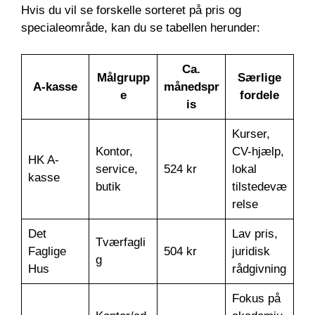
Hvis du vil se forskelle sorteret på pris og
specialeområde, kan du se tabellen herunder:
Ca.
Målgrupp
Særlige
A-kasse
månedspr
e
fordele
is
Kurser,
Kontor,
CV-hjælp,
HK A-
service,
524 kr
lokal
kasse
butik
tilstedevæ
relse
Det
Lav pris,
Tværfagli
Faglige
504 kr
juridisk
g
Hus
rådgivning
Fokus på