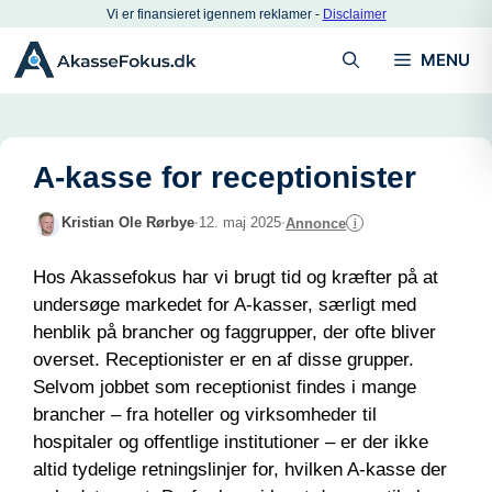
Hop
Vi er finansieret igennem reklamer -
Disclaimer
til
MENU
indhold
A-kasse for receptionister
Kristian Ole Rørbye
·
12. maj 2025
·
Annonce
i
Hos Akassefokus har vi brugt tid og kræfter på at
undersøge markedet for A-kasser, særligt med
henblik på brancher og faggrupper, der ofte bliver
overset. Receptionister er en af disse grupper.
Selvom jobbet som receptionist findes i mange
brancher – fra hoteller og virksomheder til
hospitaler og offentlige institutioner – er der ikke
altid tydelige retningslinjer for, hvilken A-kasse der