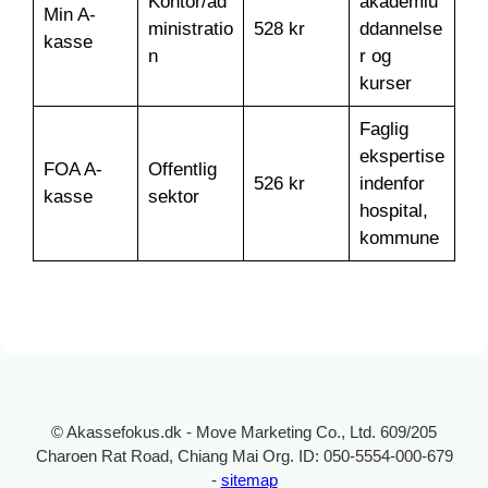
Kontor/ad
akademiu
Min A-
ministratio
528 kr
ddannelse
kasse
n
r og
kurser
Faglig
ekspertise
FOA A-
Offentlig
526 kr
indenfor
kasse
sektor
hospital,
kommune
© Akassefokus.dk - Move Marketing Co., Ltd. 609/205
Charoen Rat Road, Chiang Mai Org. ID: 050-5554-000-679
-
sitemap