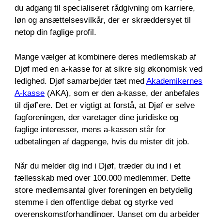
du adgang til specialiseret rådgivning om karriere,
løn og ansættelsesvilkår, der er skræddersyet til
netop din faglige profil.
Mange vælger at kombinere deres medlemskab af
Djøf med en a-kasse for at sikre sig økonomisk ved
ledighed. Djøf samarbejder tæt med
Akademikernes
A-kasse
(AKA), som er den a-kasse, der anbefales
til djøf’ere. Det er vigtigt at forstå, at Djøf er selve
fagforeningen, der varetager dine juridiske og
faglige interesser, mens a-kassen står for
udbetalingen af dagpenge, hvis du mister dit job.
Når du melder dig ind i Djøf, træder du ind i et
fællesskab med over 100.000 medlemmer. Dette
store medlemsantal giver foreningen en betydelig
stemme i den offentlige debat og styrke ved
overenskomstforhandlinger. Uanset om du arbejder