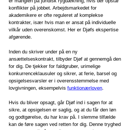
er manglen på juridisk rygdækning, hvis der opstår
konflikter på jobbet. Arbejdsmarkedet for
akademikere er ofte reguleret af komplekse
kontrakter, især hvis man er ansat på individuelle
vilkår uden overenskomst. Her er Djøfs ekspertise
afgørende.
Inden du skriver under på en ny
ansættelseskontrakt, tilbyder Djøf at gennemgå den
for dig. De tjekker for faldgruber, urimelige
konkurrenceklausuler og sikrer, at ferie, barsel og
opsigelsesvarsler er i overensstemmelse med
lovgivningen, eksempelvis
funktionærloven
.
Hvis du bliver opsagt, går Djøf ind i sagen for at
sikre, at opsigelsen er saglig, og at du får den løn
og godtgørelse, du har krav på. I slemme tilfælde
kan de føre sagen ved retten for dig. Denne tryghed