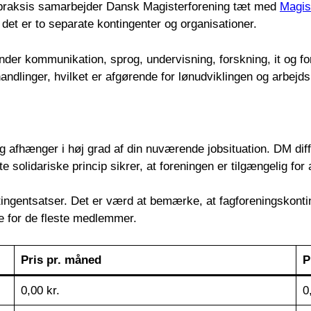
i praksis samarbejder Dansk Magisterforening tæt med
Magis
det er to separate kontingenter og organisationer.
under kommunikation, sprog, undervisning, forskning, it og 
dlinger, hvilket er afgørende for lønudviklingen og arbejd
afhænger i høj grad af din nuværende jobsituation. DM diffe
 solidariske princip sikrer, at foreningen er tilgængelig for 
tingentsatser. Det er værd at bemærke, at fagforeningskontin
re for de fleste medlemmer.
Pris pr. måned
P
0,00 kr.
0