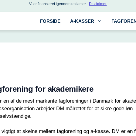
Vi er finansieret igennem reklamer -
Disclaimer
FORSIDE
A-KASSER
FAGFOREN
gforening for akademikere
er en af de mest markante fagforeninger i Danmark for akad
eorganisation arbejder DM målrettet for at sikre gode løn-
m selvstændige.
igtigt at skelne mellem fagforening og a-kasse. DM er en fag