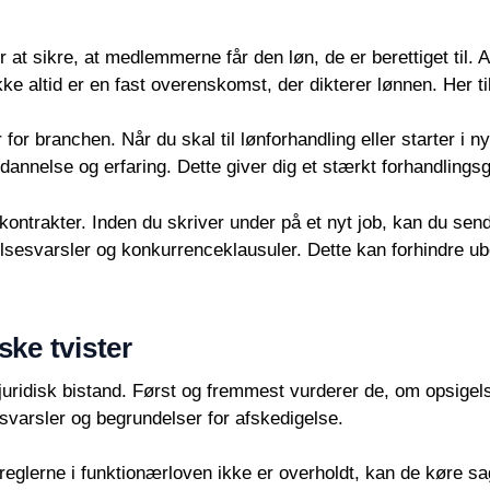
at sikre, at medlemmerne får den løn, de er berettiget til. 
ikke altid er en fast overenskomst, der dikterer lønnen. Her t
for branchen. Når du skal til lønforhandling eller starter i 
dannelse og erfaring. Dette giver dig et stærkt forhandlings
trakter. Inden du skriver under på et nyt job, kan du sende
gelsesvarsler og konkurrenceklausuler. Dette kan forhindre u
ske tvister
 juridisk bistand. Først og fremmest vurderer de, om opsigel
sesvarsler og begrundelser for afskedigelse.
 reglerne i funktionærloven ikke er overholdt, kan de køre sa