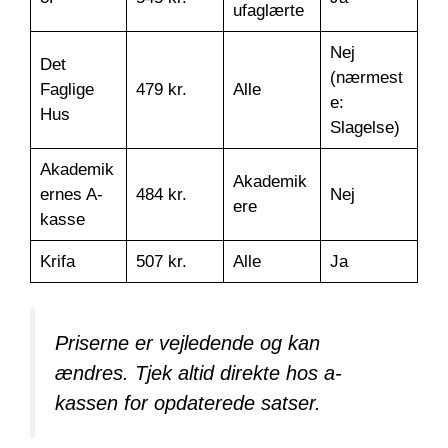
ufaglærte
Nej
Det
(nærmest
Faglige
479 kr.
Alle
e:
Hus
Slagelse)
Akademik
Akademik
ernes A-
484 kr.
Nej
ere
kasse
Krifa
507 kr.
Alle
Ja
Priserne er vejledende og kan
ændres. Tjek altid direkte hos a-
kassen for opdaterede satser.