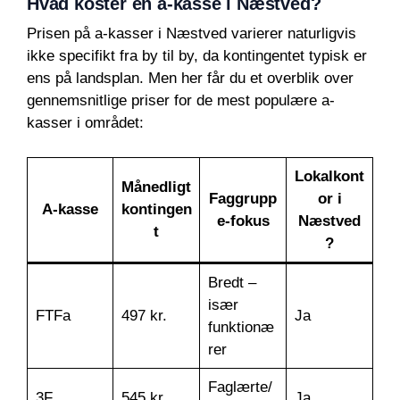
Hvad koster en a-kasse i Næstved?
Prisen på a-kasser i Næstved varierer naturligvis
ikke specifikt fra by til by, da kontingentet typisk er
ens på landsplan. Men her får du et overblik over
gennemsnitlige priser for de mest populære a-
kasser i området:
Lokalkont
Månedligt
Faggrupp
or i
A-kasse
kontingen
e-fokus
Næstved
t
?
Bredt –
især
FTFa
497 kr.
Ja
funktionæ
rer
Faglærte/
3F
545 kr.
Ja