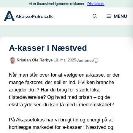
Hop
Vi er finansieret igennem reklamer -
Disclaimer
til
MENU
indhold
A-kasser i Næstved
Kristian Ole Rørbye
·
19. maj 2025
·
Annonce
i
Når man står over for at vælge en a-kasse, er der
mange faktorer, der spiller ind. Hvilken branche
arbejder du i? Har du brug for stærk lokal
tilstedeværelse? Og hvad med prisen – og de
ekstra ydelser, du kan få med i medlemskabet?
På Akassefokus har vi brugt tid og energi på at
kortlægge markedet for a-kasser i Næstved og