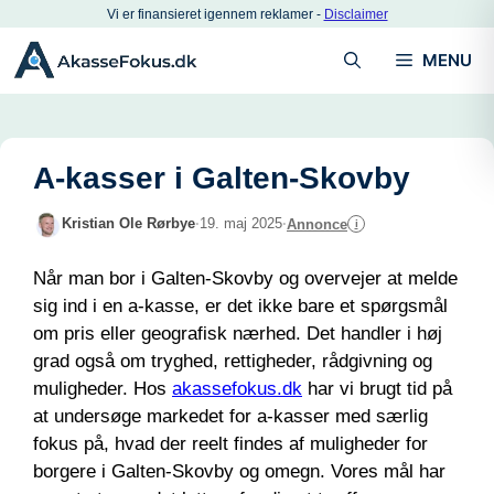
Hop
Vi er finansieret igennem reklamer -
Disclaimer
til
MENU
indhold
A-kasser i Galten-Skovby
Kristian Ole Rørbye
·
19. maj 2025
·
Annonce
i
Når man bor i Galten-Skovby og overvejer at melde
sig ind i en a-kasse, er det ikke bare et spørgsmål
om pris eller geografisk nærhed. Det handler i høj
grad også om tryghed, rettigheder, rådgivning og
muligheder. Hos
akassefokus.dk
har vi brugt tid på
at undersøge markedet for a-kasser med særlig
fokus på, hvad der reelt findes af muligheder for
borgere i Galten-Skovby og omegn. Vores mål har