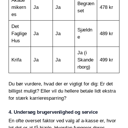
Akade
Begræn
mikern
Ja
Ja
478 kr
set
es
Det
Sjældn
Faglige
Ja
Ja
489 kr
e
Hus
Ja (i
Krifa
Ja
Ja
Skande
499 kr
rborg)
Du bør vurdere, hvad der er vigtigt for dig: Er det
billigst muligt? Eller vil du hellere betale lidt ekstra
for stærk karrieresparring?
4. Undersøg brugervenlighed og service
En ofte overset faktor ved valg af a-kasse er, hvor
let det er at få hjælp. Hvordan fungerer deres