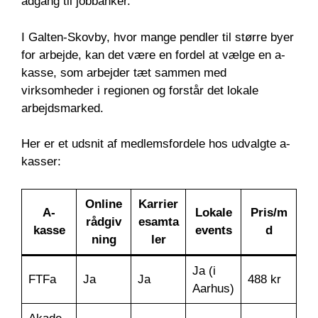
adgang til jobbanker.
I Galten-Skovby, hvor mange pendler til større byer
for arbejde, kan det være en fordel at vælge en a-
kasse, som arbejder tæt sammen med
virksomheder i regionen og forstår det lokale
arbejdsmarked.
Her er et udsnit af medlemsfordele hos udvalgte a-
kasser:
Online
Karrier
A-
Lokale
Pris/m
rådgiv
esamta
kasse
events
d
ning
ler
Ja (i
FTFa
Ja
Ja
488 kr
Aarhus)