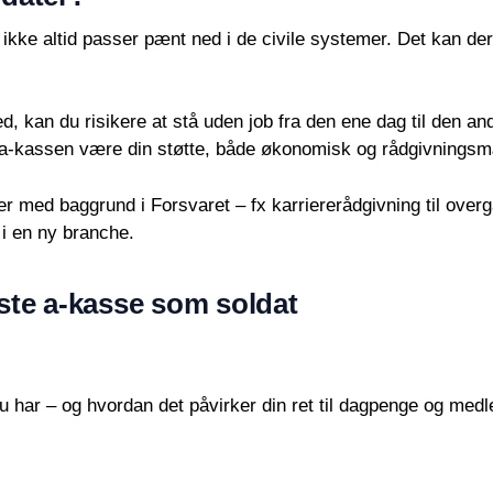
kke altid passer pænt ned i de civile systemer. Det kan de
d, kan du risikere at stå uden job fra den ene dag til den ande
n a-kassen være din støtte, både økonomisk og rådgivnings
med baggrund i Forsvaret – fx karriererådgivning til overgange
 i en ny branche.
ste a-kasse som soldat
 du har – og hvordan det påvirker din ret til dagpenge og me