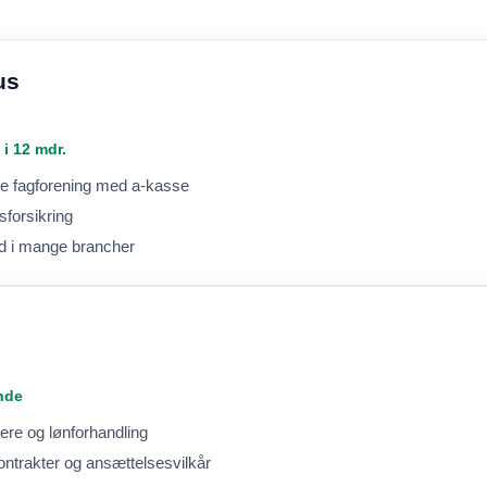
us
 i 12 mdr.
te fagforening med a-kasse
sforsikring
ed i mange brancher
ende
ere og lønforhandling
ntrakter og ansættelsesvilkår