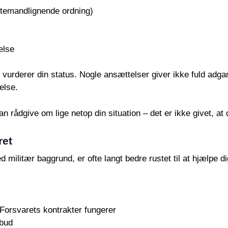
estemandlignende ordning)
else
 vurderer din status. Nogle ansættelser giver ikke fuld adga
else.
an rådgive om lige netop din situation – det er ikke givet, at
ret
litær baggrund, er ofte langt bedre rustet til at hjælpe di
Forsvarets kontrakter fungerer
lbud