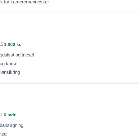
k for karrieremennesker
 1.000 kr.
jdslyst og trivsel
 og kurser
 lønsikring
 i 6 mdr.
jobansøgning
shed