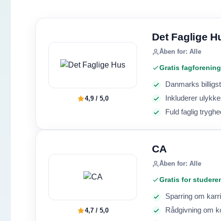
Det Faglige H
Åben for: Alle
Gratis fagforening
Danmarks billigs
Inkluderer ulykke
4,9 / 5,0
Fuld faglig trygh
CA
Åben for: Alle
Gratis for studer
Sparring om karri
Rådgivning om ko
4,7 / 5,0