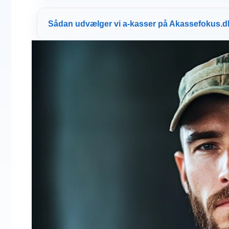
Sådan udvælger vi a-kasser på Akassefokus.d