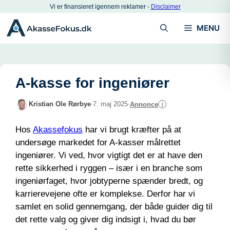
Hop
Vi er finansieret igennem reklamer -
Disclaimer
til
MENU
indhold
A-kasse for ingeniører
Kristian Ole Rørbye
·
7. maj 2025
·
Annonce
i
Hos
Akassefokus
har vi brugt kræfter på at
undersøge markedet for A-kasser målrettet
ingeniører. Vi ved, hvor vigtigt det er at have den
rette sikkerhed i ryggen – især i en branche som
ingeniørfaget, hvor jobtyperne spænder bredt, og
karrierevejene ofte er komplekse. Derfor har vi
samlet en solid gennemgang, der både guider dig til
det rette valg og giver dig indsigt i, hvad du bør