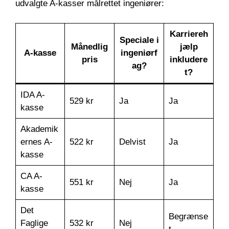
udvalgte A-kasser målrettet ingeniører:
Karriereh
Speciale i
Månedlig
jælp
A-kasse
ingeniørf
pris
inkludere
ag?
t?
IDA A-
529 kr
Ja
Ja
kasse
Akademik
ernes A-
522 kr
Delvist
Ja
kasse
CA A-
551 kr
Nej
Ja
kasse
Det
Begrænse
Faglige
532 kr
Nej